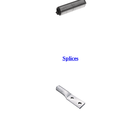
Splices