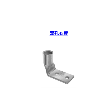
双孔45度