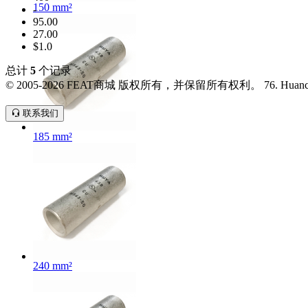
150 mm²
-
95.00
27.00
$1.0
总计
5
个记录
© 2005-2026 FEAT商城 版权所有，并保留所有权利。 76. Huancun Road. Zhong
联系我们
185 mm²
240 mm²