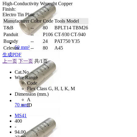
High-Conductivity Wrought Copper
Finish:
Electro Tin Plate
Manufacturer
Color
Code
Tools Model
T&B
--
80
BPLT14 TBM26
Panduit
--
P106
CT-930 CT-940
Burndy
--
24
PAT750 Y35
50 mm²
Celestra
--
80
A45
生成PDF
上一页
下一页
共/1页
Cat.No
Wire Range
Code
Flex Class G, H, I, K, M
Dimension (mm.)
A
70 mm²
ID
MS41
400
-
94.00