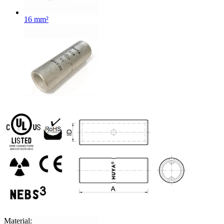
16 mm²
25 mm²
35 mm²
Material: