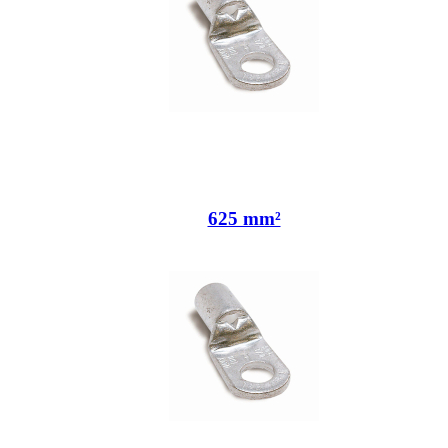
625 mm²