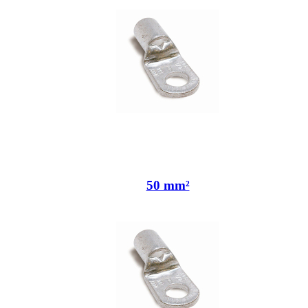
50 mm²